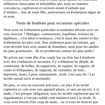
références innovantes et irrésistibles qui, nous en sommes
convaincus, captiveront et raviront autant d’enfants que
d’adultes… lors de toute fête, anniversaire ou événement digne de
ce nom.
Vente de bonbons pour occasions spéciales
Vous avez un événement particulier et souhaitez décorer avec un
coin douceur ? Mariages, communions, baptêmes, remises de
diplômes... c'est idéal et tendance, c'est le must des soirées et des
événements les plus cool. Non seulement pour les enfants, qui
vont devenir fous avec autant de friandises, mais pour les adultes
les plus gourmands... Ils en profiteront comme les plus petits !
Ne privez pas votre fête d'un candy bar ou d'un bar à bonbons
avec des confiseries et sucreries, il y a tellement de détails, de
contenants, de boîtes, de napperons, de nappes, de toppers, de
cartes et d'étiquettes, de supports, de caissettes, de bols...
imprimés, lisses, à pois, transparents , kraft, c'est sans fin ! Les
invités seront ravis et enchantés.
De plus, ce sera un souvenir précieux, car plus d’un invité
capturera ce coin avec son appareil photo, ce sera un succès, à ce
stade, c’est presque obligatoire, tous les invités espéreront que les
organisateurs n’ont pas oublié cette tendance tant à la mode. Si
vous avez besoin d'un coup de main... ou si vous ne trouvez pas