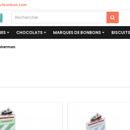
utbonbon.com
IES
CHOCOLATS
MARQUES DE BONBONS
BISCUIT
isherman