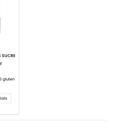
S SUCRE
gr
S gluten
tails
s