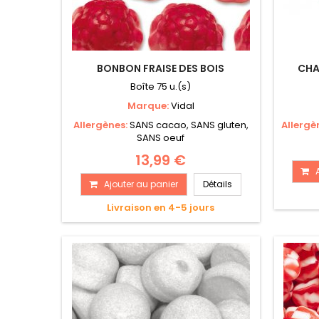
BONBON FRAISE DES BOIS
CHA
Boîte 75 u.(s)
Marque:
Vidal
Allergènes:
SANS cacao, SANS gluten,
Allergè
SANS oeuf
13,99 €
Ajouter au panier
Détails
Livraison en 4-5 jours