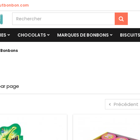
utbonbon.com
IES
CHOCOLATS
MARQUES DE BONBONS
BISCUIT
 Bonbons
par page
Précédent