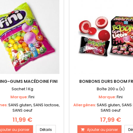
ING-GUMS MACÉDOINE FINI
BONBONS DURS BOOM FR
Sachet 1 Kg
Boîte 200 u.(s)
Marque:
Fini
Marque:
Fini
nes:
SANS gluten, SANS lactose,
Allergènes:
SANS gluten, SANS 
SANS oeuf
SANS oeuf
11,99 €
17,99 €
Ajouter au panier
Détails
Ajouter au panier
Dé