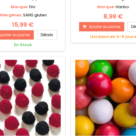
Marque:
Fini
Marque:
Haribo
Allergènes:
SANS gluten
8,99 €
15,99 €
Ajouter au panier
Dé
Ajouter au panier
Détails
Livraison en 4-5 jour
En Stock