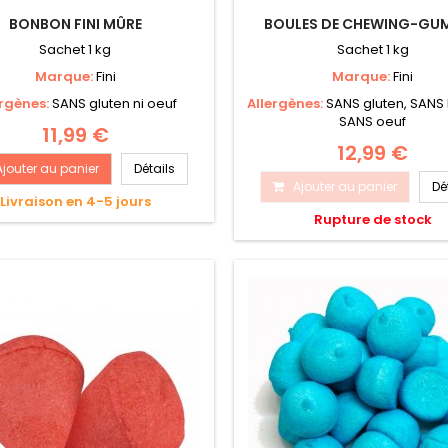
BONBON FINI MÛRE
BOULES DE CHEWING-GUM
Sachet 1 kg
Sachet 1 kg
Marque:
Fini
Marque:
Fini
ergènes:
SANS gluten ni oeuf
Allergènes:
SANS gluten, SANS 
SANS oeuf
11,99 €
12,99 €
Ajouter au panier
Détails
Ajouter au panier
Dé
Livraison en 4-5 jours
Rupture de stock