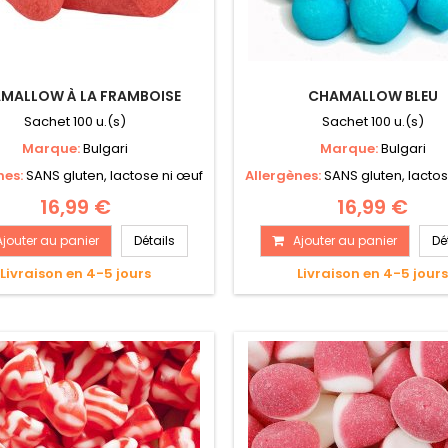
MALLOW À LA FRAMBOISE
CHAMALLOW BLEU
Sachet 100 u.(s)
Sachet 100 u.(s)
Marque:
Bulgari
Marque:
Bulgari
nes:
SANS gluten, lactose ni œuf
Allergènes:
SANS gluten, lacto
16,99 €
16,99 €
Ajouter au panier
Détails
Ajouter au panier
Dé
Livraison en 4-5 jours
Livraison en 4-5 jour