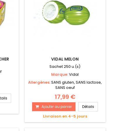
CHER
VIDAL MELON
Sachet 250 u.(s)
gr
Marque:
Vidal
Allergènes:
SANS gluten, SANS lactose,
SANS oeuf
17,99 €
tails
Ajouter au panier
Détails
s
Livraison en 4-5 jours