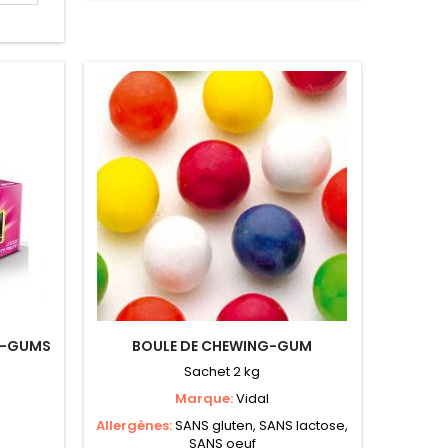
s
G-GUMS
BOULE DE CHEWING-GUM
Sachet 2 kg
Marque:
Vidal
Allergènes:
SANS gluten, SANS lactose,
SANS oeuf