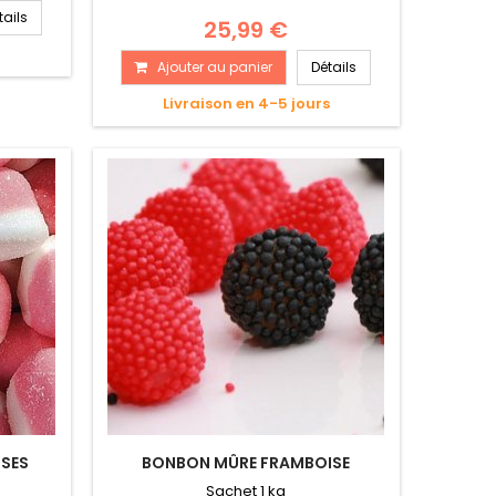
tails
25,99 €
Ajouter au panier
Détails
Livraison en 4-5 jours
ISES
BONBON MÛRE FRAMBOISE
Sachet 1 kg