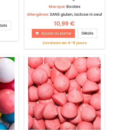
Marque:
Boolies
Allergènes:
SANS gluten, lactose ni oeuf
10,99 €
tails
Ajouter au panier
Détails
s
Livraison en 4-5 jours