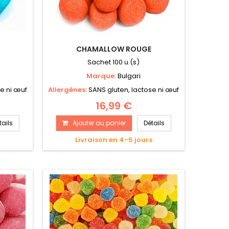
CHAMALLOW ROUGE
Sachet 100 u.(s)
Marque:
Bulgari
se ni œuf
Allergènes:
SANS gluten, lactose ni œuf
16,99 €
tails
Ajouter au panier
Détails
s
Livraison en 4-5 jours