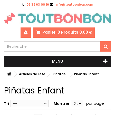
05 32 63 00 16
info@toutbonbon.com
Panier:
0
Produits
0,00 €
MENU
Articles de Fête
Piñatas
Piñatas Enfant
Piñatas Enfant
par page
Tri
--
Montrer
28