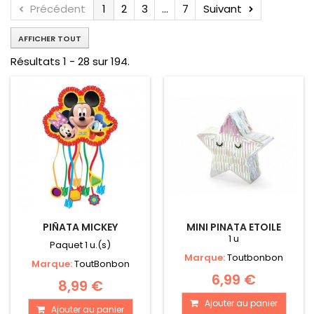
Précédent
1
2
3
...
7
Suivant
AFFICHER TOUT
Résultats 1 - 28 sur 194.
PIÑATA MICKEY
MINI PINATA ETOILE
1 u
Paquet 1 u.(s)
Marque:
Toutbonbon
Marque:
ToutBonbon
6,99 €
8,99 €
Ajouter au panier
Ajouter au panier