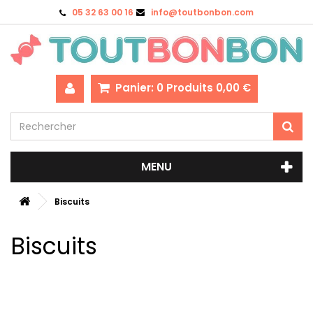
05 32 63 00 16
info@toutbonbon.com
Panier:
0
Produits
0,00 €
MENU
Biscuits
Biscuits