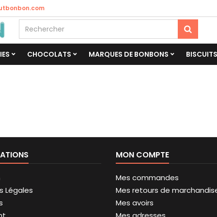
utbonbon.com
IES
CHOCOLATS
MARQUES DE BONBONS
BISCUIT
ATIONS
MON COMPTE
n
Mes commandes
s Légales
Mes retours de marchandis
s
Mes avoirs
nt
Mes adresses