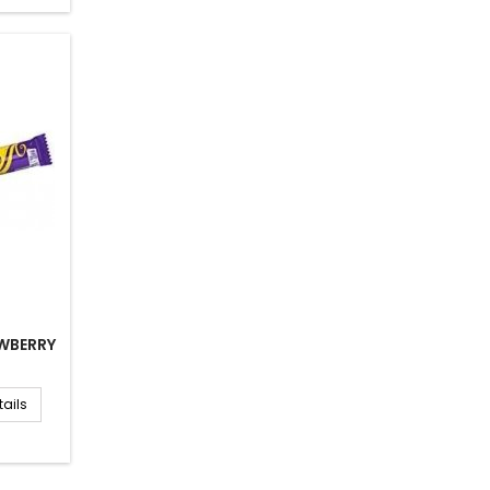
WBERRY
tails