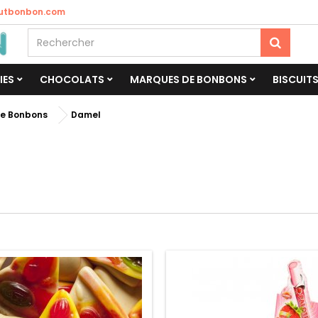
utbonbon.com
IES
CHOCOLATS
MARQUES DE BONBONS
BISCUIT
e Bonbons
Damel