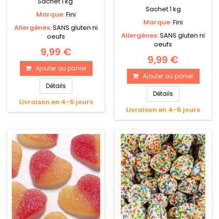
Sachet 1 kg
Sachet 1 kg
Marque:
Fini
Marque:
Fini
Allergènes:
SANS gluten ni
Allergènes:
SANS gluten ni
oeufs
oeufs
9,99 €
9,99 €
Ajouter au panier
Ajouter au panier
Détails
Détails
Livraison en 4-5 jours
Livraison en 4-5 jours