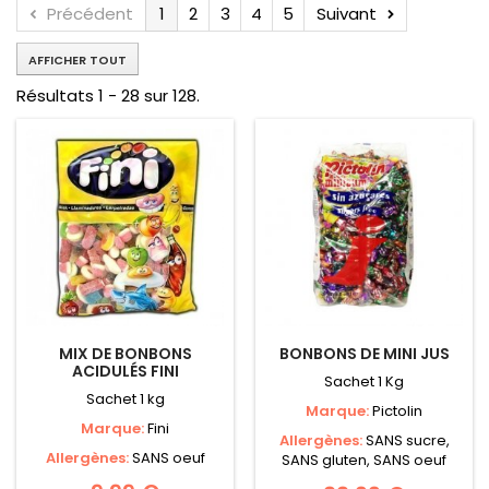
Précédent
1
2
3
4
5
Suivant
AFFICHER TOUT
Résultats 1 - 28 sur 128.
MIX DE BONBONS
BONBONS DE MINI JUS
ACIDULÉS FINI
Sachet 1 Kg
Sachet 1 kg
Marque:
Pictolin
Marque:
Fini
Allergènes:
SANS sucre,
Allergènes:
SANS oeuf
SANS gluten, SANS oeuf