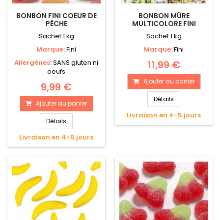
BONBON FINI COEUR DE
BONBON MÛRE
PÊCHE
MULTICOLORE FINI
Sachet 1 kg
Sachet 1 kg
Marque:
Fini
Marque:
Fini
Allergènes:
SANS gluten ni
11,99 €
oeufs
Ajouter au panier
9,99 €
Détails
Ajouter au panier
Livraison en 4-5 jours
Détails
Livraison en 4-5 jours