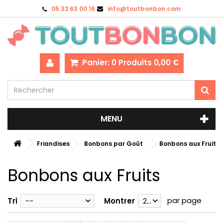
05 32 63 00 16
info@toutbonbon.com
Panier:
0
Produits
0,00 €
MENU
Friandises
Bonbons par Goût
Bonbons aux Fruits
Bonbons aux Fruits
par page
Tri
--
Montrer
28