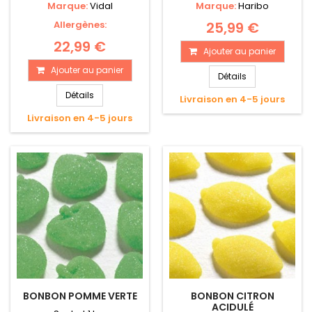
Marque:
Vidal
Marque:
Haribo
Allergènes:
25,99 €
22,99 €
Ajouter au panier
Ajouter au panier
Détails
Détails
Livraison en 4-5 jours
Livraison en 4-5 jours
BONBON POMME VERTE
BONBON CITRON
ACIDULÉ