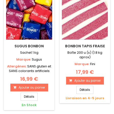
SUGUS BONBON
BONBON TAPIS FRAISE
Sachet 1 kg
Boîte 200 u.(s) (1.8 kg
aprox)
Marque:
Sugus
Marque:
Fini
Allergènes:
SANS gluten et
SANS colorants artificiels
17,99 €
16,99 €
Ajouter au panier
Ajouter au panier
Détails
Détails
Livraison en 4-5 jours
En Stock