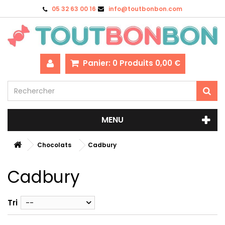
05 32 63 00 16
info@toutbonbon.com
Panier:
0
Produits
0,00 €
MENU
Chocolats
Cadbury
Cadbury
Tri
--