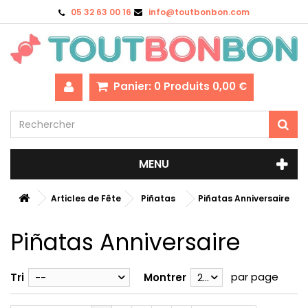
05 32 63 00 16
info@toutbonbon.com
Panier:
0
Produits
0,00 €
MENU
Articles de Fête
Piñatas
Piñatas Anniversaire
Piñatas Anniversaire
par page
Tri
--
Montrer
28