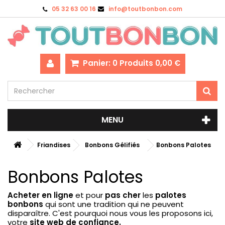
05 32 63 00 16
info@toutbonbon.com
Panier:
0
Produits
0,00 €
MENU
Friandises
Bonbons Gélifiés
Bonbons Palotes
Bonbons Palotes
Acheter en ligne
et pour
pas cher
les
palotes
bonbons
qui sont une tradition qui ne peuvent
disparaître. C'est pourquoi nous vous les proposons ici,
votre
site web de confiance.