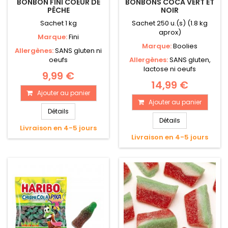
BONBON FINI COEUR DE
BONBONS COCA VERT ET
PÊCHE
NOIR
Sachet 1 kg
Sachet 250 u.(s) (1.8 kg
aprox)
Marque:
Fini
Marque:
Boolies
Allergènes:
SANS gluten ni
oeufs
Allergènes:
SANS gluten,
lactose ni oeufs
9,99 €
14,99 €
Ajouter au panier
Ajouter au panier
Détails
Détails
Livraison en 4-5 jours
Livraison en 4-5 jours