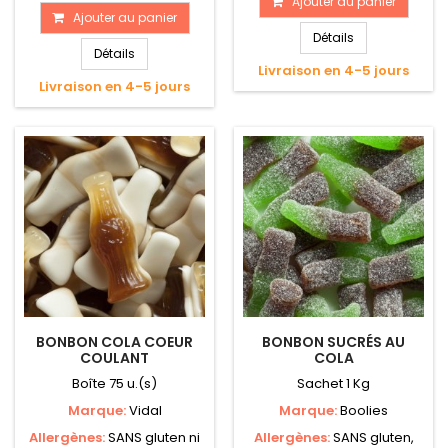
Ajouter au panier
Ajouter au panier
Détails
Détails
Livraison en 4-5 jours
Livraison en 4-5 jours
BONBON COLA COEUR
BONBON SUCRÉS AU
COULANT
COLA
Boîte 75 u.(s)
Sachet 1 Kg
Marque:
Vidal
Marque:
Boolies
Allergènes:
SANS gluten ni
Allergènes:
SANS gluten,