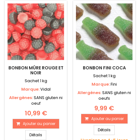
BONBON MÛRE ROUGE ET
BONBON FINI COCA
NOIR
Sachet 1 kg
Sachet 1 kg
Marque:
Fini
Marque:
Vidal
Allergènes:
SANS gluten ni
Allergènes:
SANS gluten ni
oeufs
oeuf
9,99 €
10,99 €
Ajouter au panier
Ajouter au panier
Détails
Détails