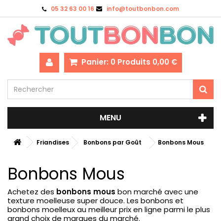
05 32 63 00 16
info@toutbonbon.com
Panier:
0
Produits
0,00 €
MENU
Friandises
Bonbons par Goût
Bonbons Mous
Bonbons Mous
Achetez des
bonbons mous
bon marché avec une
texture moelleuse super douce. Les bonbons et
bonbons moelleux au meilleur prix en ligne parmi le plus
grand choix de marques du marché.