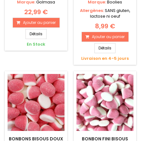
Marque:
Golmasa
Marque:
Boolies
22,99 €
Allergènes:
SANS gluten,
lactose ni oeuf
Ajouter au panier
8,99 €
Détails
Ajouter au panier
En Stock
Détails
Livraison en 4-5 jours
BONBONS BISOUS DOUX
BONBON FINI BISOUS