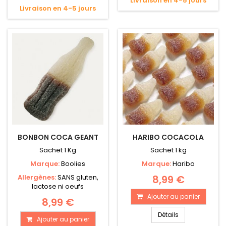
Livraison en 4-5 jours
Livraison en 4-5 jours
BONBON COCA GEANT
HARIBO COCACOLA
Sachet 1 Kg
Sachet 1 kg
Marque:
Boolies
Marque:
Haribo
Allergènes:
SANS gluten,
8,99 €
lactose ni oeufs
Ajouter au panier
8,99 €
Détails
Ajouter au panier