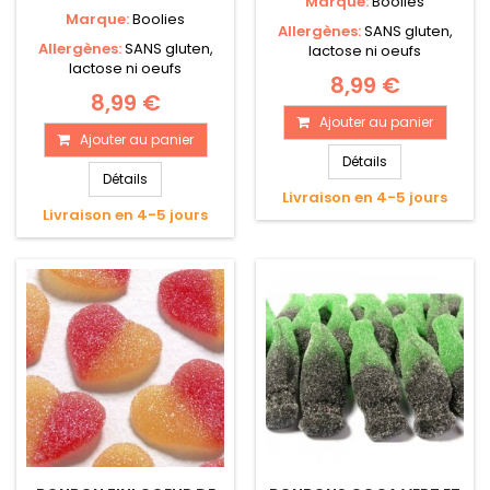
Marque:
Boolies
Marque:
Boolies
Allergènes:
SANS gluten,
Allergènes:
SANS gluten,
lactose ni oeufs
lactose ni oeufs
8,99 €
8,99 €
Ajouter au panier
Ajouter au panier
Détails
Détails
Livraison en 4-5 jours
Livraison en 4-5 jours