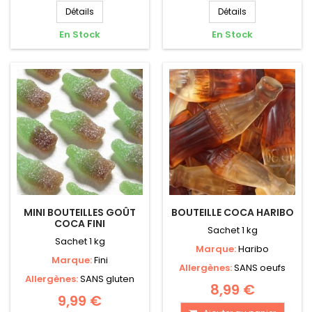
Détails
Détails
En Stock
En Stock
MINI BOUTEILLES GOÛT
BOUTEILLE COCA HARIBO
COCA FINI
Sachet 1 kg
Sachet 1 kg
Marque:
Haribo
Marque:
Fini
Allergènes:
SANS oeufs
Allergènes:
SANS gluten
8,99 €
9,99 €