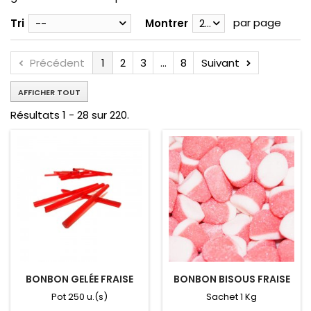
par page
Tri
--
Montrer
28
Précédent
1
2
3
...
8
Suivant
AFFICHER TOUT
Résultats 1 - 28 sur 220.
BONBON GELÉE FRAISE
BONBON BISOUS FRAISE
Pot 250 u.(s)
Sachet 1 Kg