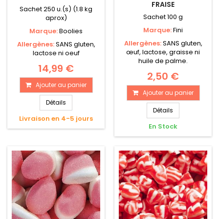
FRAISE
Sachet 250 u.(s) (1.8 kg
Sachet 100 g
aprox)
Marque:
Fini
Marque:
Boolies
Allergènes:
SANS gluten,
Allergènes:
SANS gluten,
œuf, lactose, graisse ni
lactose ni oeuf
huile de palme.
14,99 €
2,50 €
Ajouter au panier
Ajouter au panier
Détails
Détails
Livraison en 4-5 jours
En Stock