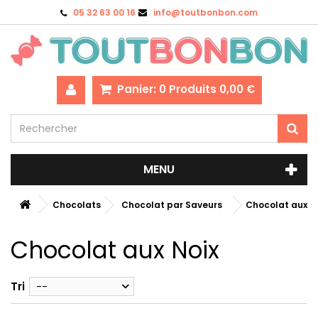
05 32 63 00 16
info@toutbonbon.com
Panier:
0
Produits
0,00 €
MENU
Chocolats
Chocolat par Saveurs
Chocolat aux N
Chocolat aux Noix
Tri
--