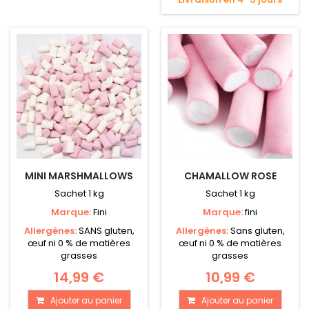
MINI MARSHMALLOWS
CHAMALLOW ROSE
Sachet 1 kg
Sachet 1 kg
Marque:
Fini
Marque:
fini
Allergènes:
SANS gluten,
Allergènes:
Sans gluten,
œuf ni 0 % de matières
œuf ni 0 % de matières
grasses
grasses
14,99 €
10,99 €
Ajouter au panier
Ajouter au panier