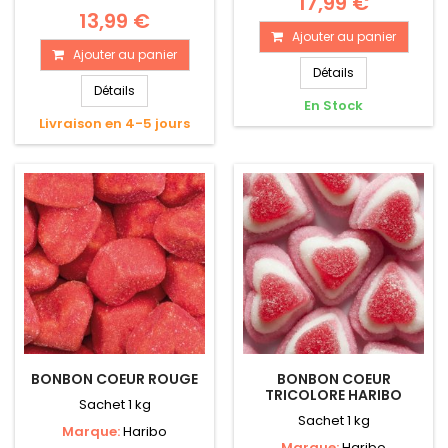
17,99 €
13,99 €
Ajouter au panier
Ajouter au panier
Détails
Détails
En Stock
Livraison en 4-5 jours
BONBON COEUR ROUGE
BONBON COEUR
TRICOLORE HARIBO
Sachet 1 kg
Sachet 1 kg
Marque:
Haribo
Marque:
Haribo