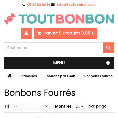
05 32 63 00 16
info@toutbonbon.com
Panier:
0
Produits
0,00 €
MENU
Friandises
Bonbons par Goût
Bonbons Fourrés
Bonbons Fourrés
par page
Tri
--
Montrer
28