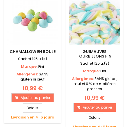
CHAMALLOW EN BOULE
GUIMAUVES
TOURBILLONS FINI
Sachet 125 u.(s)
Sachet 125 u.(s)
Marque:
Fini
Marque:
Fini
Allergènes:
SANS
Allergènes:
SANS gluten,
gluten ni œuf
œuf ni 0 % de matières
10,99 €
grasses
10,99 €
Ajouter au panier
Ajouter au panier
Détails
Livraison en 4-5 jours
Détails
Livraison en 4-5 jours