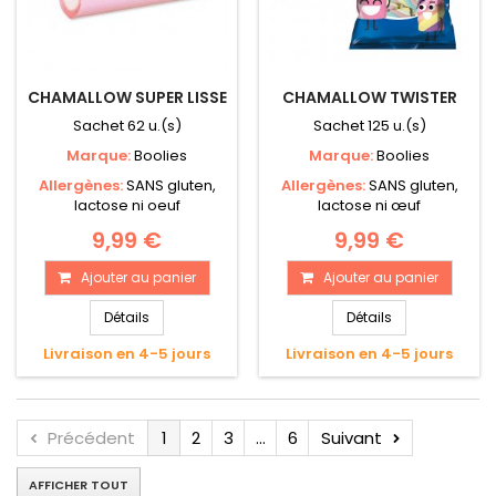
CHAMALLOW SUPER LISSE
CHAMALLOW TWISTER
Sachet 62 u.(s)
Sachet 125 u.(s)
Marque:
Boolies
Marque:
Boolies
Allergènes:
SANS gluten,
Allergènes:
SANS gluten,
lactose ni oeuf
lactose ni œuf
9,99 €
9,99 €
Ajouter au panier
Ajouter au panier
Détails
Détails
Livraison en 4-5 jours
Livraison en 4-5 jours
Précédent
1
2
3
...
6
Suivant
AFFICHER TOUT