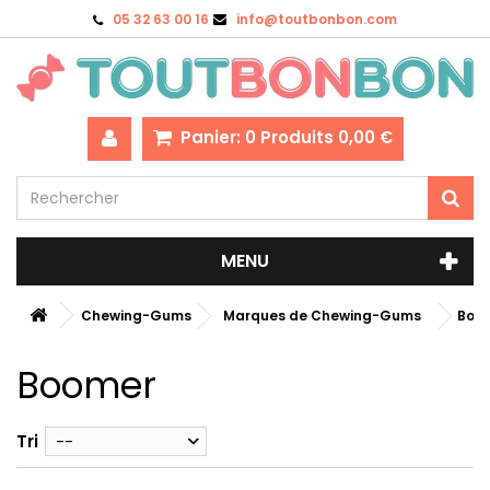
05 32 63 00 16
info@toutbonbon.com
Panier:
0
Produits
0,00 €
MENU
Chewing-Gums
Marques de Chewing-Gums
Boo
Boomer
Tri
--