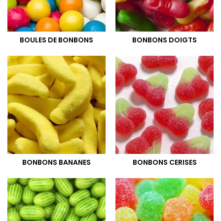
BOULES DE BONBONS
BONBONS DOIGTS
BONBONS BANANES
BONBONS CERISES