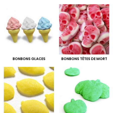
BONBONS GLACES
BONBONS TÊTES DE MORT