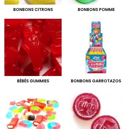
BONBONS CITRONS
BONBONS POMME
BÉBÉS GUMMIES
BONBONS GARROTAZOS