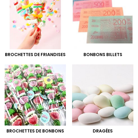
BROCHETTES DE FRIANDISES
BONBONS BILLETS
BROCHETTES DE BONBONS
DRAGÉES