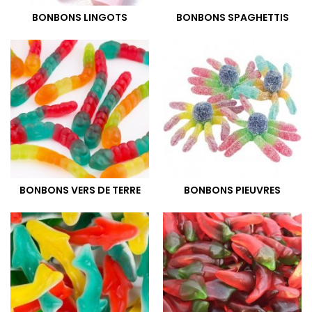
BONBONS LINGOTS
BONBONS SPAGHETTIS
BONBONS VERS DE TERRE
BONBONS PIEUVRES