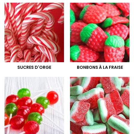
SUCRES D'ORGE
BONBONS À LA FRAISE