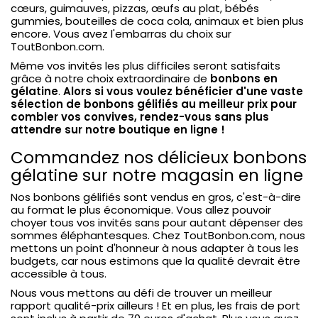
cœurs, guimauves, pizzas, œufs au plat, bébés
gummies, bouteilles de coca cola, animaux et bien plus
encore.
Vous avez l'embarras du choix sur
ToutBonbon.com.
Même vos invités les plus difficiles seront satisfaits
grâce à notre choix extraordinaire de
bonbons en
gélatine
.
Alors si vous voulez bénéficier d'une vaste
sélection de bonbons gélifiés au meilleur prix pour
combler vos convives, rendez-vous sans plus
attendre sur notre boutique en ligne !
Commandez nos délicieux bonbons
gélatine sur notre magasin en ligne
Nos bonbons gélifiés sont vendus en gros, c'est-à-dire
au format le plus économique.
Vous allez pouvoir
choyer tous vos invités sans pour autant dépenser des
sommes éléphantesques. Chez ToutBonbon.com, nous
mettons un point d'honneur à nous adapter à tous les
budgets, car nous estimons que la qualité devrait être
accessible à tous.
Nous vous mettons au défi de trouver un meilleur
rapport qualité-prix ailleurs ! Et en plus, les frais de port