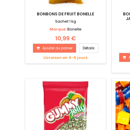
BONBONS DE FRUIT BONELLE
BO
J
Sachet 1 kg
Marque:
Bonelle
10,99 €
Ajouter au panier
Détails
Livraison en 4-5 jours