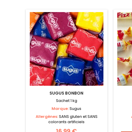
SUGUS BONBON
Sachet 1 kg
Marque:
Sugus
Allergènes:
SANS gluten et SANS
colorants artificiels
16,99 €