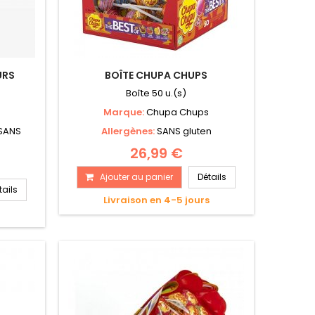
URS
BOÎTE CHUPA CHUPS
Boîte 50 u.(s)
Marque:
Chupa Chups
 SANS
Allergènes:
SANS gluten
26,99 €
Ajouter au panier
Détails
tails
Livraison en 4-5 jours
s