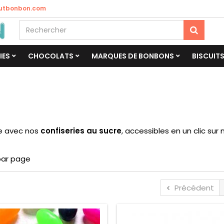
utbonbon.com
IES
CHOCOLATS
MARQUES DE BONBONS
BISCUIT
re avec nos
confiseries au sucre
, accessibles en un clic sur
par page
Précédent