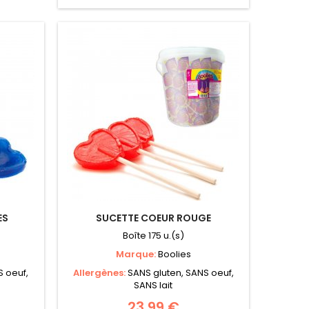
ES
SUCETTE COEUR ROUGE
Boîte 175 u.(s)
Marque:
Boolies
S oeuf,
Allergènes:
SANS gluten, SANS oeuf,
SANS lait
23,99 €