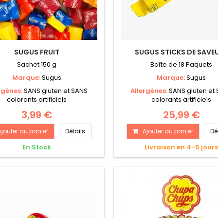
SUGUS FRUIT
SUGUS STICKS DE SAVE
Sachet 150 g
Boîte de 18 Paquets
Marque:
Sugus
Marque:
Sugus
rgènes:
SANS gluten et SANS
Allergènes:
SANS gluten et
colorants artificiels
colorants artificiels
3,99 €
25,99 €
Ajouter au panier
Détails
Ajouter au panier
Dé
En Stock
Livraison en 4-5 jour