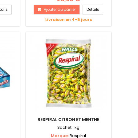
tails
Ajouter au panier
Détails
s
Livraison en 4-5 jours
RESPIRAL CITRON ET MENTHE
Sachet 1 kg
Marque:
Respiral