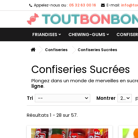
Appelez-nous au :
05 32 63 00 16
E-mail:
info@to
FRIANDISES
CHEWING-GUMS
CONFISER
Confiseries
Confiseries Sucrées
Confiseries Sucrées
Plongez dans un monde de merveilles en suc
ligne
.
Tri
--
Montrer
28
Résultats 1 - 28 sur 57.