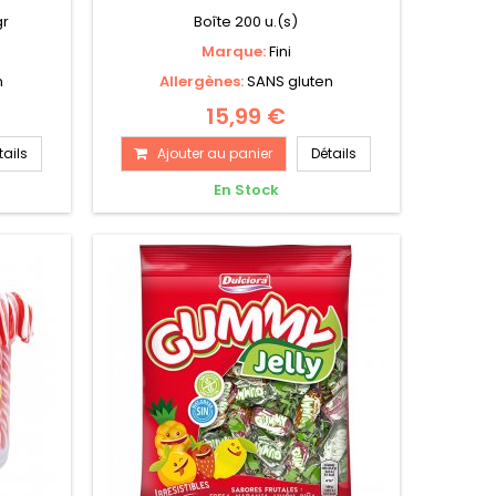
gr
Boîte 200 u.(s)
Marque:
Fini
n
Allergènes:
SANS gluten
15,99 €
tails
Ajouter au panier
Détails
s
En Stock