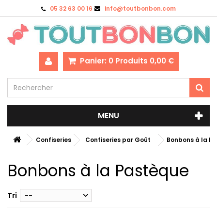
05 32 63 00 16
info@toutbonbon.com
Panier:
0
Produits
0,00 €
MENU
Confiseries
Confiseries par Goût
Bonbons à la P
Bonbons à la Pastèque
Tri
--