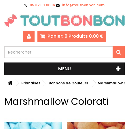
05 32 63 00 16
info@toutbonbon.com
Panier:
0
Produits
0,00 €
MENU
Friandises
Bonbons de Couleurs
Marshmallow Col
Marshmallow Colorati