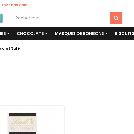
utbonbon.com
IES
CHOCOLATS
MARQUES DE BONBONS
BISCUIT
olat Salé