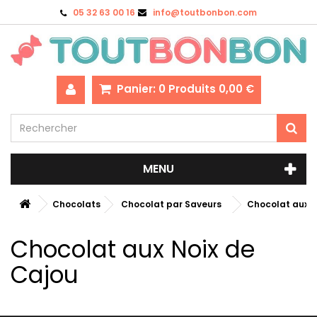
05 32 63 00 16
info@toutbonbon.com
Panier:
0
Produits
0,00 €
MENU
Chocolats
Chocolat par Saveurs
Chocolat aux N
Chocolat aux Noix de
Cajou