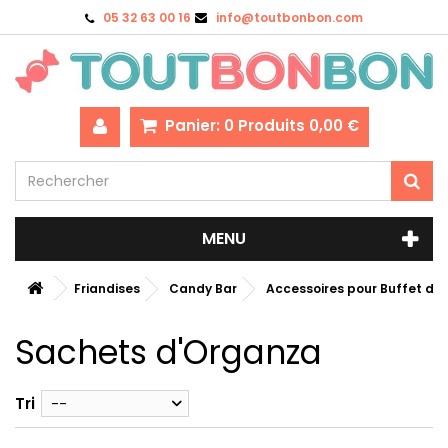
05 32 63 00 16
info@toutbonbon.com
Panier:
0
Produits
0,00 €
MENU
Friandises
Candy Bar
Accessoires pour Buffet de
Sachets d'Organza
Tri
--