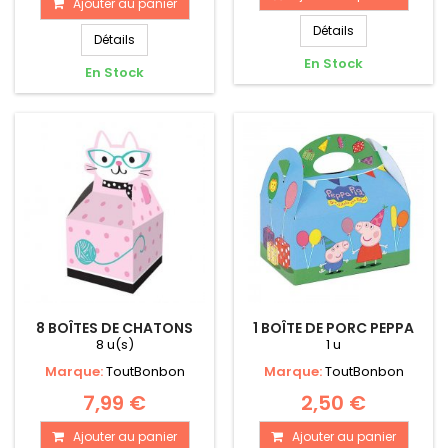
Ajouter au panier
Détails
Détails
En Stock
En Stock
8 BOÎTES DE CHATONS
1 BOÎTE DE PORC PEPPA
8 u(s)
1 u
Marque:
ToutBonbon
Marque:
ToutBonbon
7,99 €
2,50 €
Ajouter au panier
Ajouter au panier