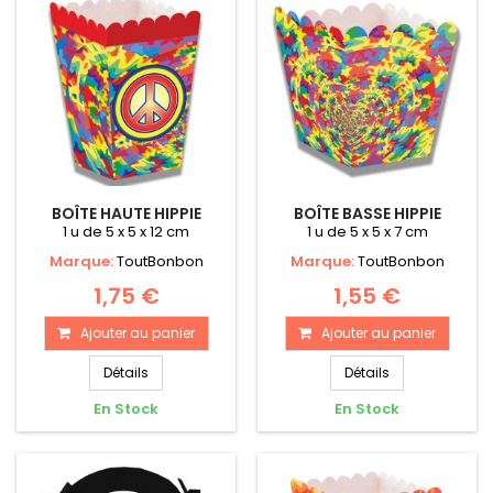
BOÎTE HAUTE HIPPIE
BOÎTE BASSE HIPPIE
1 u de 5 x 5 x 12 cm
1 u de 5 x 5 x 7 cm
Marque:
ToutBonbon
Marque:
ToutBonbon
1,75 €
1,55 €
Ajouter au panier
Ajouter au panier
Détails
Détails
En Stock
En Stock