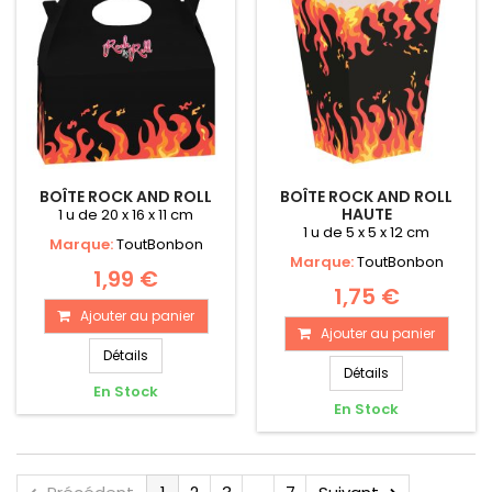
BOÎTE ROCK AND ROLL
BOÎTE ROCK AND ROLL
HAUTE
1 u de 20 x 16 x 11 cm
1 u de 5 x 5 x 12 cm
Marque:
ToutBonbon
Marque:
ToutBonbon
1,99 €
1,75 €
Ajouter au panier
Ajouter au panier
Détails
Détails
En Stock
En Stock