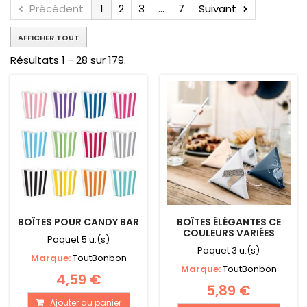
Précédent
1
2
3
...
7
Suivant
AFFICHER TOUT
Résultats 1 - 28 sur 179.
BOÎTES POUR CANDY BAR
BOÎTES ÉLÉGANTES CE
COULEURS VARIÉES
Paquet 5 u.(s)
Paquet 3 u.(s)
Marque:
ToutBonbon
Marque:
ToutBonbon
4,59 €
5,89 €
Ajouter au panier