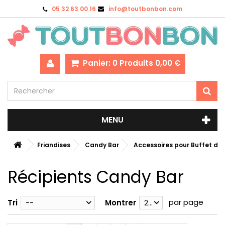
05 32 63 00 16
info@toutbonbon.com
Panier:
0
Produits
0,00 €
MENU
Friandises
Candy Bar
Accessoires pour Buffet de
Récipients Candy Bar
par page
Tri
--
Montrer
28