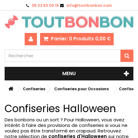
05 32 63 00 16
info@toutbonbon.com
Panier:
0
Produits
0,00 €
MENU
Confiseries
Confiseries pour Occasions
Confiseri
Confiseries Halloween
Des bonbons ou un sort ? Pour Halloween, vous avez
intérêt à faire des provisions de confiseries si vous ne
voulez pas être transformé en crapaud. Retrouvez
notre sélection de
confiseries d'Halloween
sur notre