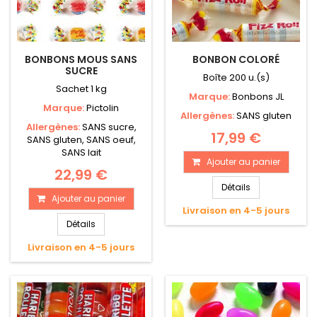
BONBONS MOUS SANS
BONBON COLORÉ
SUCRE
Boîte 200 u.(s)
Sachet 1 kg
Marque:
Bonbons JL
Marque:
Pictolin
Allergènes:
SANS gluten
Allergènes:
SANS sucre,
17,99 €
SANS gluten, SANS oeuf,
SANS lait
Ajouter au panier
22,99 €
Détails
Ajouter au panier
Livraison en 4-5 jours
Détails
Livraison en 4-5 jours