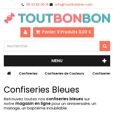
05 32 63 00 16
info@toutbonbon.com
Panier:
0
Produits
0,00 €
MENU
Confiseries
Confiseries de Couleurs
Confiseries 
Confiseries Bleues
Retrouvez toutes nos
confiseries bleues
sur
notre
magasin en ligne
pour un anniversaire, un
mariage, un baptême inoubliable.