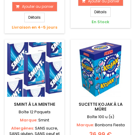
Ajouter au panier
Ajouter au panier
Détails
Détails
En Stock
Livraison en 4-5 jours
SMINT À LA MENTHE
SUCETTE KOJAK À LA
MÛRE
Boîte 12 Paquets
Boîte 100 u.(s)
Marque:
Smint
Marque:
Bonbons Fiesta
Allergènes:
SANS sucre,
36,99 €
SANS gluten, SANS oeuf et