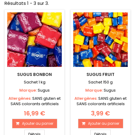
Résultats 1 - 3 sur 3.
SUGUS BONBON
SUGUS FRUIT
Sachet 1 kg
Sachet 150 g
Marque:
Sugus
Marque:
Sugus
Allergènes:
SANS gluten et
Allergènes:
SANS gluten et
SANS colorants artificiels
SANS colorants artificiels
16,99 €
3,99 €
Ajouter au panier
Ajouter au panier
Détails
Détails