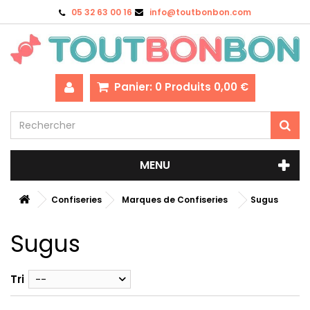
05 32 63 00 16
info@toutbonbon.com
Panier:
0
Produits
0,00 €
MENU
Confiseries
Marques de Confiseries
Sugus
Sugus
Tri
--