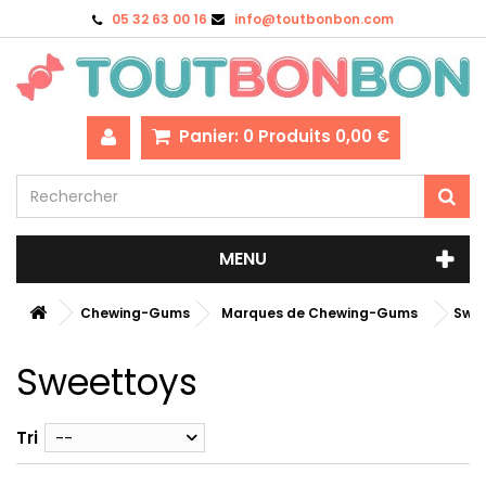
05 32 63 00 16
info@toutbonbon.com
Panier:
0
Produits
0,00 €
MENU
Chewing-Gums
Marques de Chewing-Gums
Swe
Sweettoys
Tri
--