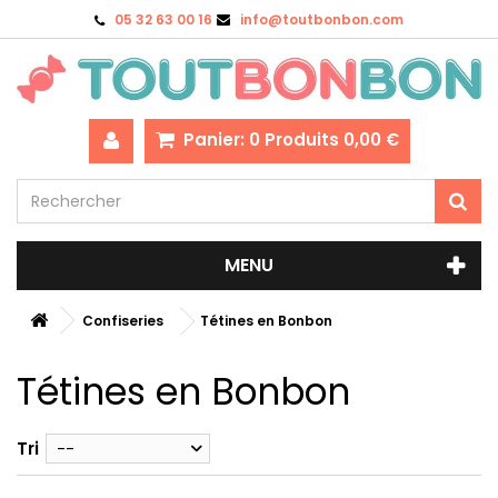
05 32 63 00 16
info@toutbonbon.com
Panier:
0
Produits
0,00 €
MENU
Confiseries
Tétines en Bonbon
Tétines en Bonbon
Tri
--