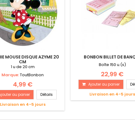
NIE MOUSE DISQUE AZYME 20
BONBON BILLET DE BAN
CM
Boîte 150 u.(s)
1 u de 20 cm
22,99 €
Marque:
ToutBonbon
4,99 €
Ajouter au panier
Dé
Livraison en 4-5 jour
Ajouter au panier
Détails
Livraison en 4-5 jours