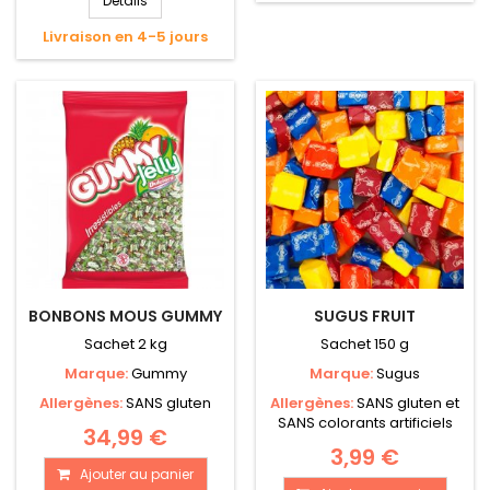
Détails
Livraison en 4-5 jours
BONBONS MOUS GUMMY
SUGUS FRUIT
Sachet 2 kg
Sachet 150 g
Marque:
Gummy
Marque:
Sugus
Allergènes:
SANS gluten
Allergènes:
SANS gluten et
SANS colorants artificiels
34,99 €
3,99 €
Ajouter au panier