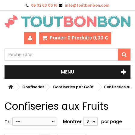
05 32 63 00 16
info@toutbonbon.com
Panier:
0
Produits
0,00 €
MENU
Confiseries
Confiseries par Goût
Confiseries aux 
Confiseries aux Fruits
par page
Tri
--
Montrer
28