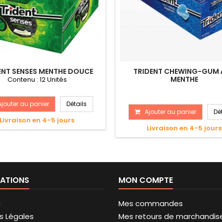
ENT SENSES MENTHE DOUCE
TRIDENT CHEWING-GUM 
MENTHE
Contenu : 12 Unités
Ajouter au panier
Détails
Ajouter au panier
Dé
Livraison en 4-5 jours
Livraison en 4-5 jours
ATIONS
MON COMPTE
n
Mes commandes
s Légales
Mes retours de marchandis