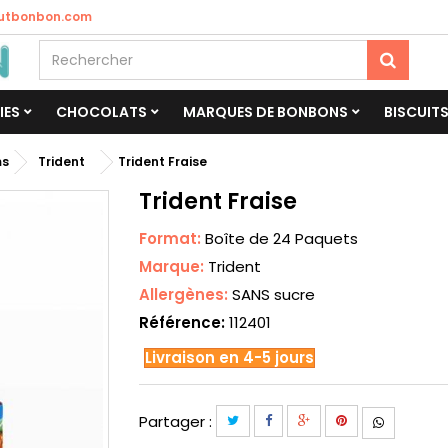
utbonbon.com
IES
CHOCOLATS
MARQUES DE BONBONS
BISCUIT
ms
Trident
Trident Fraise
Trident Fraise
Format:
Boîte de 24 Paquets
Marque:
Trident
Allergènes:
SANS sucre
Référence:
112401
Livraison en 4-5 jours
Partager :