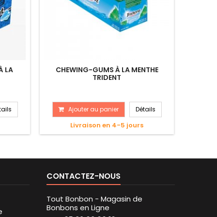
À LA
CHEWING-GUMS À LA MENTHE
TRI
TRIDENT
tails
Ajouter au panier
Détails
A
Livraison en 4-5 jours
CONTACTEZ-NOUS
Tout Bonbon - Magasin de
Bonbons en Ligne
e